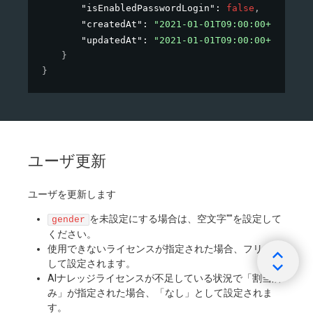
"isEnabledPasswordLogin"
: 
false
,
"createdAt"
: 
"2021-01-01T09:00:00+09:00"
,
"updatedAt"
: 
"2021-01-01T09:00:00+09:00"
}
}
ユーザ更新
ユーザを更新します
を未設定にする場合は、空文字""を設定して
gender
ください。
使用できないライセンスが指定された場合、フリーと
して設定されます。
AIナレッジライセンスが不足している状況で「割当済
み」が指定された場合、「なし」として設定されま
す。