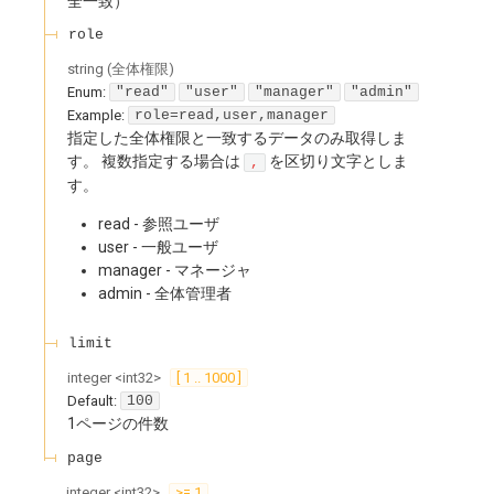
全一致）
role
string
(
全体権限
)
Enum
:
"read"
"user"
"manager"
"admin"
Example:
role=read,user,manager
指定した全体権限と一致するデータのみ取得しま
す。 複数指定する場合は
を区切り文字としま
,
す。
read - 参照ユーザ
user - 一般ユーザ
manager - マネージャ
admin - 全体管理者
limit
integer
<
int32
>
[ 1 .. 1000 ]
Default:
100
1ページの件数
page
integer
<
int32
>
>= 1