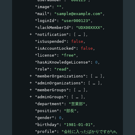
"image"
: 
""
,
"mail"
: 
"sample@example.com"
,
"loginId"
: 
"user000123"
,
"slackMemberId"
: 
"UDX00XXXX"
,
"notification"
: 
[
]
,
"isSuspended"
: 
false
,
"isAccountLocked"
: 
false
,
"license"
: 
"free"
,
"hasAiKnowledgeLicense"
: 
0
,
"role"
: 
"read"
,
"memberOrganizations"
: 
[
]
,
"adminOrganizations"
: 
[
]
,
"memberGroups"
: 
[
]
,
"adminGroups"
: 
[
]
,
"department"
: 
"営業部"
,
"position"
: 
"部長"
,
"gender"
: 
0
,
"birthday"
: 
"1981-01-01"
,
"profile"
: 
"会社に入ったばかりですが\nよろしくお