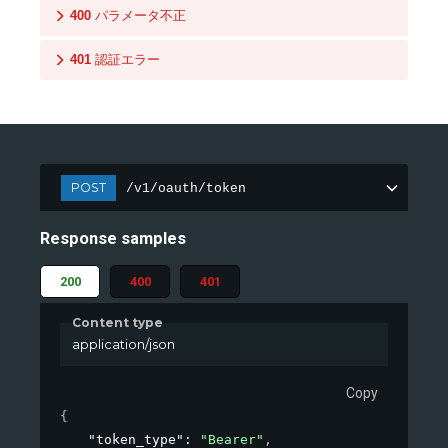
400
パラメータ不正
401
認証エラー
POST
/v1/oauth/token
Response samples
200
400
401
Content type
application/json
Copy
{
"token_type"
: 
"Bearer"
,