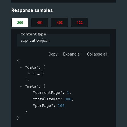
Response samples
200
401
403
422
Content type
application/json
Copy
Expand all
Collapse all
{
"data"
: 
[
{
}
]
,
"meta"
: 
{
"currentPage"
: 
1
,
"totalItems"
: 
300
,
"perPage"
: 
100
}
}