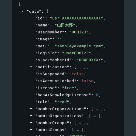
{
"data"
: 
{
"id"
: 
"usr_XXXXXXXXXXXXXXXX"
,
"name"
: 
"山田太郎"
,
"userNumber"
: 
"000123"
,
"image"
: 
""
,
"mail"
: 
"sample@example.com"
,
"loginId"
: 
"user000123"
,
"slackMemberId"
: 
"UDX00XXXX"
,
"notification"
: 
[
]
,
"isSuspended"
: 
false
,
"isAccountLocked"
: 
false
,
"license"
: 
"free"
,
"hasAiKnowledgeLicense"
: 
0
,
"role"
: 
"read"
,
"memberOrganizations"
: 
[
]
,
"adminOrganizations"
: 
[
]
,
"memberGroups"
: 
[
]
,
"adminGroups"
: 
[
]
,