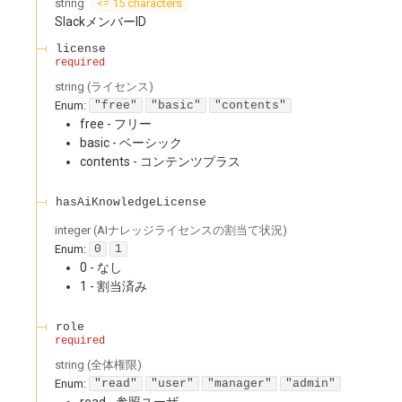
string
<= 15 characters
SlackメンバーID
license
required
string
(
ライセンス
)
Enum
:
"free"
"basic"
"contents"
free - フリー
basic - ベーシック
contents - コンテンツプラス
hasAiKnowledgeLicense
integer
(
AIナレッジライセンスの割当て状況
)
Enum
:
0
1
0 - なし
1 - 割当済み
role
required
string
(
全体権限
)
Enum
:
"read"
"user"
"manager"
"admin"