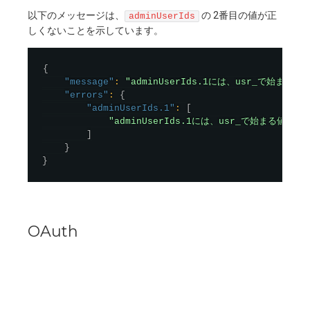
以下のメッセージは、
の 2番目の値が正
adminUserIds
しくないことを示しています。
{
"message"
:
"adminUserIds.1には、usr_で始ま
"errors"
:
{
"adminUserIds.1"
:
[
"adminUserIds.1には、usr_で始まる値を
]
}
}
OAuth