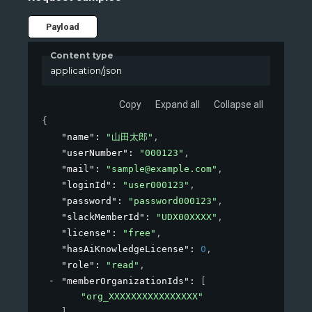
Payload
Content type
application/json
Copy
Expand all
Collapse all
{
"name"
: 
"山田太郎"
,
"userNumber"
: 
"000123"
,
"mail"
: 
"sample@example.com"
,
"loginId"
: 
"user000123"
,
"password"
: 
"password000123"
,
"slackMemberId"
: 
"UDX00XXXX"
,
"license"
: 
"free"
,
"hasAiKnowledgeLicense"
: 
0
,
"role"
: 
"read"
,
"memberOrganizationIds"
: 
[
"org_XXXXXXXXXXXXXXXX"
]
,