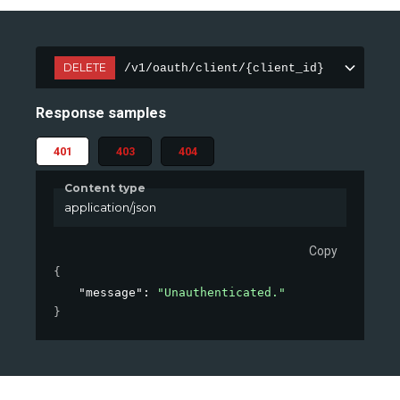
DELETE
/v1/oauth/client/{client_id}
Response samples
401
403
404
Content type
application/json
Copy
{
"message"
: 
"Unauthenticated."
}