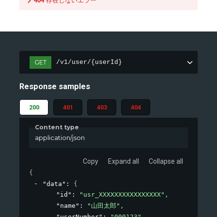
404
存在しないエラー
GET
/v1/user/{userId}
Response samples
200
401
403
404
Content type
application/json
Copy
Expand all
Collapse all
{
"data"
: 
{
"id"
: 
"usr_XXXXXXXXXXXXXXXX"
,
"name"
: 
"山田太郎"
,
"userNumber"
: 
"000123"
,