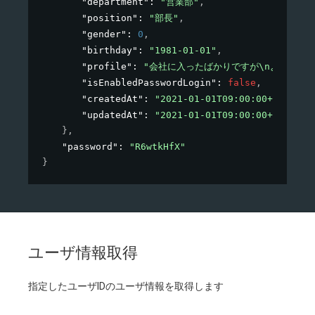
"department"
: 
"営業部"
,
"position"
: 
"部長"
,
"gender"
: 
0
,
"birthday"
: 
"1981-01-01"
,
"profile"
: 
"会社に入ったばかりですが\nよろしくお
"isEnabledPasswordLogin"
: 
false
,
"createdAt"
: 
"2021-01-01T09:00:00+09:00"
,
"updatedAt"
: 
"2021-01-01T09:00:00+09:00"
}
,
"password"
: 
"R6wtkHfX"
}
ユーザ情報取得
指定したユーザIDのユーザ情報を取得します