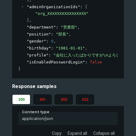
"adminOrganizationIds"
: 
[
"org_XXXXXXXXXXXXXXXX"
]
,
"department"
: 
"営業部"
,
"position"
: 
"部長"
,
"gender"
: 
0
,
"birthday"
: 
"1981-01-01"
,
"profile"
: 
"会社に入ったばかりですが\nよろしくお願い
"isEnabledPasswordLogin"
: 
false
}
Response samples
200
401
403
422
Content type
application/json
Copy
Expand all
Collapse all